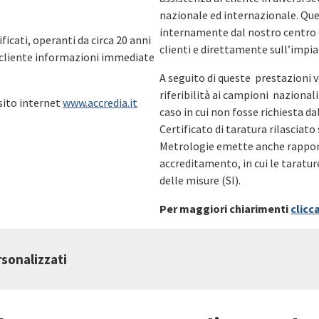
nazionale ed internazionale. Que
internamente dal nostro centro di
ficati, operanti da circa 20 anni
clienti e direttamente sull’impia
al cliente informazioni immediate
A seguito di queste prestazioni v
riferibilità ai campioni nazionali
sito internet
www.accredia.it
caso in cui non fosse richiesta d
Certificato di taratura rilascia
Metrologie emette anche rapporti
accreditamento, in cui le taratur
delle misure (SI).
Per maggiori chiarimenti
clicc
sonalizzati