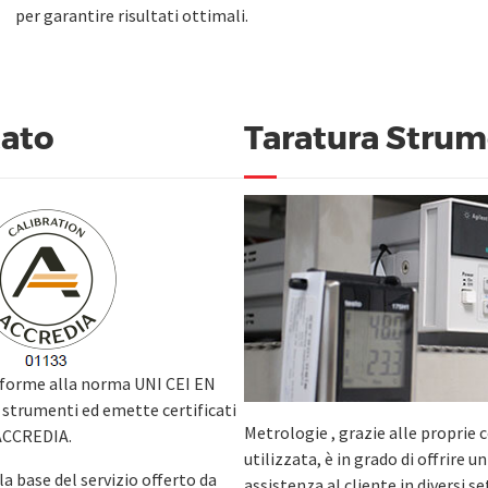
per garantire risultati ottimali.
tato
Taratura Strum
onforme alla norma UNI CEI EN
di strumenti ed emette certificati
Metrologie , grazie alle proprie
 ACCREDIA.
utilizzata, è in grado di offrire 
la base del servizio offerto da
assistenza al cliente in diversi se